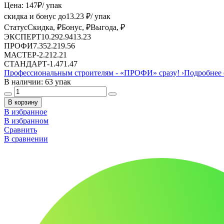
Цена:
147
₽
/ упак
скидка и бонус до
13.23
₽/ упак
Статус
Скидка, ₽
Бонус, ₽
Выгода, ₽
ЭКСПЕРТ
10.29
2.94
13.23
ПРОФИ
7.35
2.21
9.56
МАСТЕР
-
2.21
2.21
СТАНДАРТ
-
1.47
1.47
Профессиональным строителям -
«ПРОФИ»
сразу!
›
Подробнее 
В наличии: 63 упак
В корзину
В избранное
В избранном
Сравнить
В сравнении