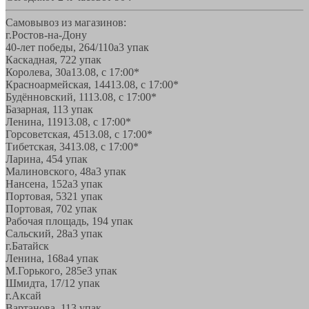
Самовывоз из магазинов:
г.Ростов-на-Дону
40-лет победы, 264/110а
3 упак
Каскадная, 72
2 упак
Королева, 30а
13.08, с 17:00*
Красноармейская, 144
13.08, с 17:00*
Будённовский, 11
13.08, с 17:00*
Базарная, 11
3 упак
Ленина, 119
13.08, с 17:00*
Горсоветская, 45
13.08, с 17:00*
Тибетская, 34
13.08, с 17:00*
Ларина, 45
4 упак
Малиновского, 48а
3 упак
Нансена, 152а
3 упак
Портовая, 532
1 упак
Портовая, 70
2 упак
Рабочая площадь, 19
4 упак
Сальский, 28a
3 упак
г.Батайск
Ленина, 168а
4 упак
М.Горького, 285е
3 упак
Шмидта, 17/1
2 упак
г.Аксай
Вартанова, 11
3 упак