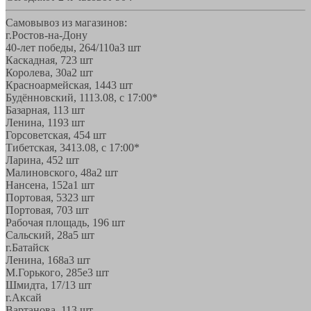
Самовывоз из магазинов:
г.Ростов-на-Дону
40-лет победы, 264/110а
3 шт
Каскадная, 72
3 шт
Королева, 30а
2 шт
Красноармейская, 144
3 шт
Будённовский, 11
13.08, с 17:00*
Базарная, 11
3 шт
Ленина, 119
3 шт
Горсоветская, 45
4 шт
Тибетская, 34
13.08, с 17:00*
Ларина, 45
2 шт
Малиновского, 48а
2 шт
Нансена, 152а
1 шт
Портовая, 532
3 шт
Портовая, 70
3 шт
Рабочая площадь, 19
6 шт
Сальский, 28a
5 шт
г.Батайск
Ленина, 168а
3 шт
М.Горького, 285е
3 шт
Шмидта, 17/1
3 шт
г.Аксай
Вартанова, 11
3 шт