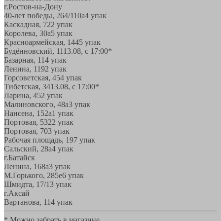
г.Ростов-на-Дону
40-лет победы, 264/110а
4 упак
Каскадная, 72
2 упак
Королева, 30а
5 упак
Красноармейская, 144
5 упак
Будённовский, 11
13.08, с 17:00*
Базарная, 11
4 упак
Ленина, 119
2 упак
Горсоветская, 45
4 упак
Тибетская, 34
13.08, с 17:00*
Ларина, 45
2 упак
Малиновского, 48а
3 упак
Нансена, 152а
1 упак
Портовая, 532
2 упак
Портовая, 70
3 упак
Рабочая площадь, 19
7 упак
Сальский, 28a
4 упак
г.Батайск
Ленина, 168а
3 упак
М.Горького, 285е
6 упак
Шмидта, 17/1
3 упак
г.Аксай
Вартанова, 11
4 упак
* Можно забрать в магазине,