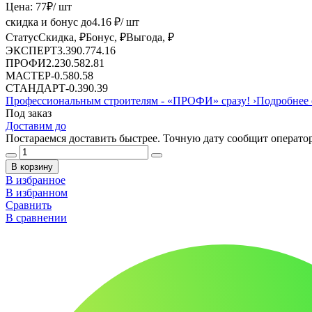
Цена:
77
₽
/ шт
скидка и бонус до
4.16
₽/ шт
Статус
Скидка, ₽
Бонус, ₽
Выгода, ₽
ЭКСПЕРТ
3.39
0.77
4.16
ПРОФИ
2.23
0.58
2.81
МАСТЕР
-
0.58
0.58
СТАНДАРТ
-
0.39
0.39
Профессиональным строителям -
«ПРОФИ»
сразу!
›
Подробнее 
Под заказ
Доставим до
Постараемся доставить быстрее. Точную дату сообщит оператор
В корзину
В избранное
В избранном
Сравнить
В сравнении