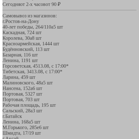
Сегодня
от 2-х часов
от 90 ₽
Самовывоз из магазинов:
г.Ростов-на-Дону
40-лет победы, 264/110а
5 шт
Каскадная, 72
4 шт
Королева, 30а
8 шт
Красноармейская, 144
4 шт
Будённовский, 11
3 шт
Базарная, 11
6 шт
Ленина, 119
1 шт
Горсоветская, 45
13.08, с 17:00*
Тибетская, 34
13.08, с 17:00*
Ларина, 45
9 шт
Малиновского, 48а
5 шт
Нансена, 152а
6 шт
Портовая, 532
7 шт
Портовая, 70
3 шт
Рабочая площадь, 19
5 шт
Сальский, 28a
3 шт
г.Батайск
Ленина, 168а
5 шт
М.Горького, 285е
6 шт
Шмидта, 17/1
9 шт
г.Аксай