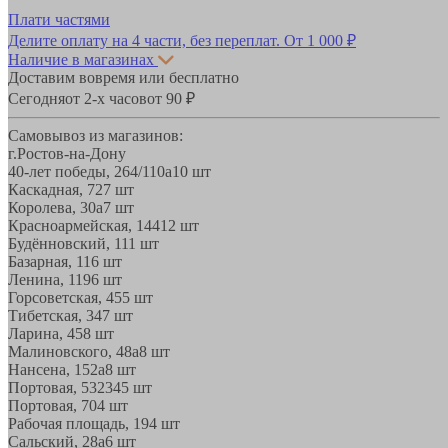
Плати частями
Делите оплату на 4 части, без переплат.
От 1 000 ₽
Наличие в магазинах
Доставим вовремя или бесплатно
Сегодня
от 2-х часов
от 90 ₽
Самовывоз из магазинов:
г.Ростов-на-Дону
40-лет победы, 264/110а
10 шт
Каскадная, 72
7 шт
Королева, 30а
7 шт
Красноармейская, 144
12 шт
Будённовский, 11
1 шт
Базарная, 11
6 шт
Ленина, 119
6 шт
Горсоветская, 45
5 шт
Тибетская, 34
7 шт
Ларина, 45
8 шт
Малиновского, 48а
8 шт
Нансена, 152а
8 шт
Портовая, 532
345 шт
Портовая, 70
4 шт
Рабочая площадь, 19
4 шт
Сальский, 28a
6 шт