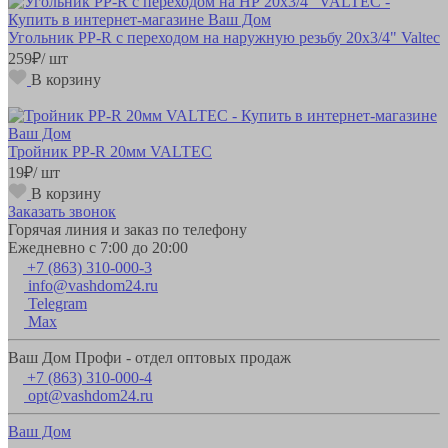
Угольник РР-R с переходом на наружную резьбу 20х3/4" Valteс
259
₽
/ шт
В корзину
Тройник РР-R 20мм VALTEC
19
₽
/ шт
В корзину
Заказать звонок
Горячая линия и заказ по телефону
Ежедневно с 7:00 до 20:00
+7 (863) 310-000-3
info@vashdom24.ru
Telegram
Max
Ваш Дом Профи - отдел оптовых продаж
+7 (863) 310-000-4
opt@vashdom24.ru
Ваш Дом