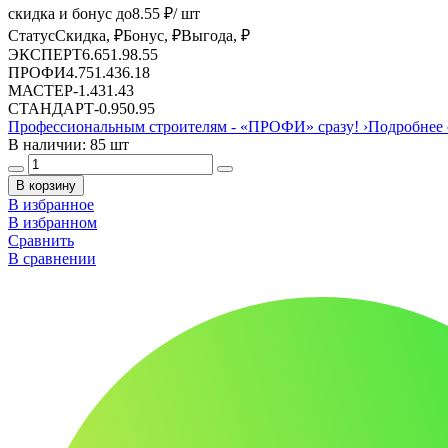
скидка и бонус до
8.55
₽/ шт
Статус
Скидка, ₽
Бонус, ₽
Выгода, ₽
ЭКСПЕРТ
6.65
1.9
8.55
ПРОФИ
4.75
1.43
6.18
МАСТЕР
-
1.43
1.43
СТАНДАРТ
-
0.95
0.95
Профессиональным строителям -
«ПРОФИ»
сразу!
›
Подробнее 
В наличии: 85 шт
В корзину
В избранное
В избранном
Сравнить
В сравнении