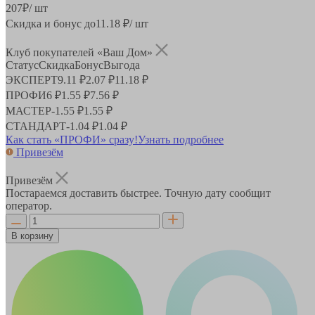
207
₽
/ шт
Скидка и бонус до
11.18
₽/ шт
Клуб покупателей «Ваш Дом»
Статус
Скидка
Бонус
Выгода
ЭКСПЕРТ
9.11 ₽
2.07 ₽
11.18 ₽
ПРОФИ
6 ₽
1.55 ₽
7.56 ₽
МАСТЕР
-
1.55 ₽
1.55 ₽
СТАНДАРТ
-
1.04 ₽
1.04 ₽
Как стать «ПРОФИ» сразу!
Узнать подробнее
Привезём
Привезём
Постараемся доставить быстрее. Точную дату сообщит
оператор.
В корзину