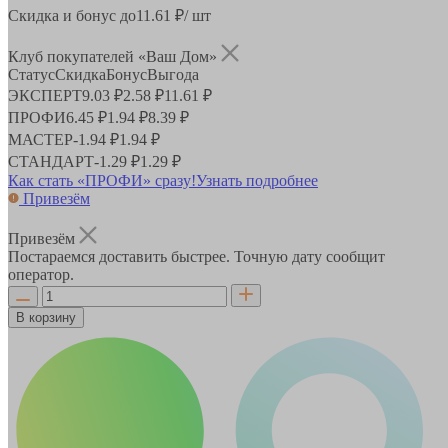
Скидка и бонус до
11.61
₽/ шт
Клуб покупателей «Ваш Дом»
Статус
Скидка
Бонус
Выгода
ЭКСПЕРТ
9.03 ₽
2.58 ₽
11.61 ₽
ПРОФИ
6.45 ₽
1.94 ₽
8.39 ₽
МАСТЕР
-
1.94 ₽
1.94 ₽
СТАНДАРТ
-
1.29 ₽
1.29 ₽
Как стать «ПРОФИ» сразу!
Узнать подробнее
Привезём
Привезём
Постараемся доставить быстрее. Точную дату сообщит
оператор.
В корзину