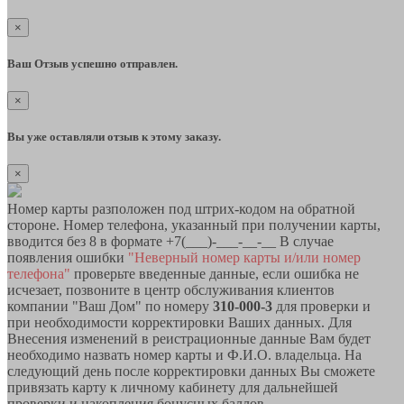
×
Ваш Отзыв успешно отправлен.
×
Вы уже оставляли отзыв к этому заказу.
×
Номер карты разположен под штрих-кодом на обратной
стороне. Номер телефона, указанный при получении карты,
вводится без 8 в формате +7(___)-___-__-__ В случае
появления ошибки
"Неверный номер карты и/или номер
телефона"
проверьте введенные данные, если ошибка не
исчезает, позвоните в центр обслуживания клиентов
компании "Ваш Дом" по номеру
310-000-3
для проверки и
при необходимости корректировки Ваших данных. Для
Внесения изменений в реистрационные данные Вам будет
необходимо назвать номер карты и Ф.И.О. владельца. На
следующий день после корректировки данных Вы сможете
привязать карту к личному кабинету для дальнейшей
проверки и накопления бонусных баллов.