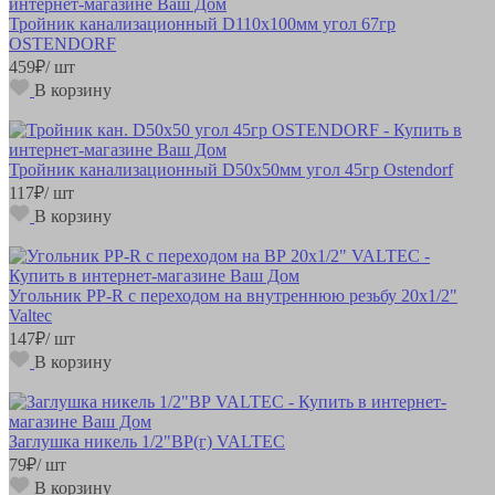
Тройник канализационный D110х100мм угол 67гр
OSTENDORF
459
₽
/ шт
В корзину
Тройник канализационный D50х50мм угол 45гр Ostendorf
117
₽
/ шт
В корзину
Угольник РР-R с переходом на внутреннюю резьбу 20х1/2"
Valteс
147
₽
/ шт
В корзину
Заглушка никель 1/2"ВР(г) VALTEC
79
₽
/ шт
В корзину