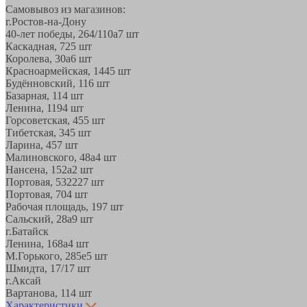
Самовывоз из магазинов:
г.Ростов-на-Дону
40-лет победы, 264/110а
7 шт
Каскадная, 72
5 шт
Королева, 30а
6 шт
Красноармейская, 144
5 шт
Будённовский, 11
6 шт
Базарная, 11
4 шт
Ленина, 119
4 шт
Горсоветская, 45
5 шт
Тибетская, 34
5 шт
Ларина, 45
7 шт
Малиновского, 48а
4 шт
Нансена, 152а
2 шт
Портовая, 532
227 шт
Портовая, 70
4 шт
Рабочая площадь, 19
7 шт
Сальский, 28a
9 шт
г.Батайск
Ленина, 168а
4 шт
М.Горького, 285е
5 шт
Шмидта, 17/1
7 шт
г.Аксай
Вартанова, 11
4 шт
Характеристики