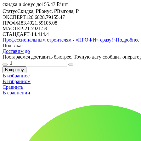
скидка и бонус до
155.47
₽/ шт
Статус
Скидка, ₽
Бонус, ₽
Выгода, ₽
ЭКСПЕРТ
126.68
28.79
155.47
ПРОФИ
83.49
21.59
105.08
МАСТЕР
-
21.59
21.59
СТАНДАРТ
-
14.4
14.4
Профессиональным строителям -
«ПРОФИ»
сразу!
›
Подробнее 
Под заказ
Доставим до
Постараемся доставить быстрее. Точную дату сообщит оператор
В корзину
В избранное
В избранном
Сравнить
В сравнении