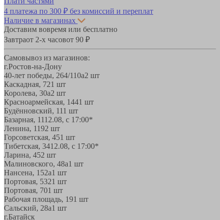
Плати частями
4 платежа по
300 ₽
без комиссий и переплат
Наличие в магазинах
Доставим вовремя или бесплатно
Завтра
от 2-х часов
от 90 ₽
Самовывоз из магазинов:
г.Ростов-на-Дону
40-лет победы, 264/110а
2 шт
Каскадная, 72
1 шт
Королева, 30а
2 шт
Красноармейская, 144
1 шт
Будённовский, 11
1 шт
Базарная, 11
12.08, с 17:00*
Ленина, 119
2 шт
Горсоветская, 45
1 шт
Тибетская, 34
12.08, с 17:00*
Ларина, 45
2 шт
Малиновского, 48а
1 шт
Нансена, 152а
1 шт
Портовая, 532
1 шт
Портовая, 70
1 шт
Рабочая площадь, 19
1 шт
Сальский, 28a
1 шт
г.Батайск