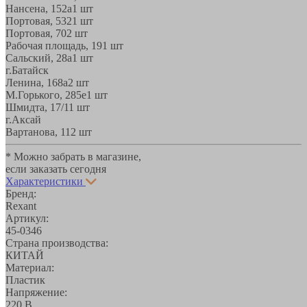
Нансена, 152а
1 шт
Портовая, 532
1 шт
Портовая, 70
2 шт
Рабочая площадь, 19
1 шт
Сальский, 28a
1 шт
г.Батайск
Ленина, 168а
2 шт
М.Горького, 285е
1 шт
Шмидта, 17/1
1 шт
г.Аксай
Вартанова, 11
2 шт
* Можно забрать в магазине,
если заказать сегодня
Характеристики
Бренд:
Rexant
Артикул:
45-0346
Страна производства:
КИТАЙ
Материал:
Пластик
Напряжение:
220 В