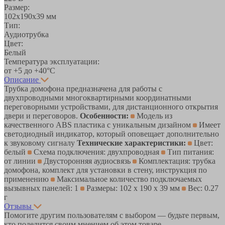
Размер:
102х190х39 мм
Тип:
Аудиотрубка
Цвет:
Белый
Температура эксплуатации:
от +5 до +40°С
Описание
Трубка домофона предназначена для работы c
двухпроводными многоквартирными координатными
переговорными устройствами, для дистанционного открытия
двери и переговоров.
Особенности:
Модель из
качественного ABS пластика с уникальным дизайном
Имеет
светодиодный индикатор, который оповещает дополнительно
к звуковому сигналу
Технические характеристики:
Цвет:
белый
Схема подключения: двухпроводная
Тип питания:
от линии
Двусторонняя аудиосвязь
Комплектация: трубка
домофона, комплект для установки в стену, инструкция по
применению
Максимальное количество подключаемых
вызывных панелей: 1
Размеры: 102 х 190 х 39 мм
Вес: 0.27
г
Отзывы
Помогите другим пользователям с выбором — будьте первым,
кто поделится своим мнением об этом товаре.