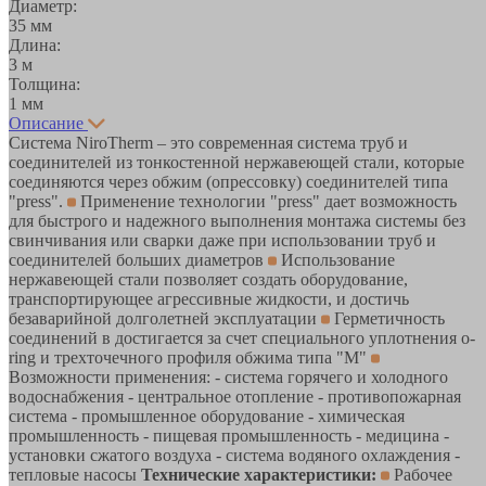
Диаметр:
35 мм
Длина:
3 м
Толщина:
1 мм
Описание
Система NiroTherm – это современная система труб и
соединителей из тонкостенной нержавеющей стали, которые
соединяются через обжим (опрессовку) соединителей типа
"press".
Применение технологии "press" дает возможность
для быстрого и надежного выполнения монтажа системы без
свинчивания или сварки даже при использовании труб и
соединителей больших диаметров
Использование
нержавеющей стали позволяет создать оборудование,
транспортирующее агрессивные жидкости, и достичь
безаварийной долголетней эксплуатации
Герметичность
соединений в достигается за счет специального уплотнения o-
ring и трехточечного профиля обжима типа "M"
Возможности применения: - система горячего и холодного
водоснабжения - центральное отопление - противопожарная
система - промышленное оборудование - химическая
промышленность - пищевая промышленность - медицина -
установки сжатого воздуха - система водяного охлаждения -
тепловые насосы
Технические характеристики:
Рабочее