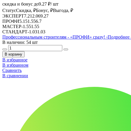
скидка и бонус до
9.27
₽/ шт
Статус
Скидка, ₽
Бонус, ₽
Выгода, ₽
ЭКСПЕРТ
7.21
2.06
9.27
ПРОФИ
5.15
1.55
6.7
МАСТЕР
-
1.55
1.55
СТАНДАРТ
-
1.03
1.03
Профессиональным строителям -
«ПРОФИ»
сразу!
›
Подробнее 
В наличии: 54 шт
В корзину
В избранное
В избранном
Сравнить
В сравнении