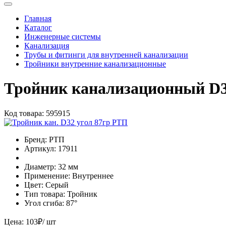
Главная
Каталог
Инженерные системы
Канализация
Трубы и фитинги для внутренней канализации
Тройники внутренние канализационные
Тройник канализационный D3
Код товара:
595915
Бренд:
РТП
Артикул:
17911
Диаметр:
32 мм
Применение:
Внутреннее
Цвет:
Серый
Тип товара:
Тройник
Угол сгиба:
87°
Цена:
103
₽
/ шт