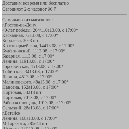
Доставим вовремя или бесплатно
Сегодня
от 2-х часов
от 90 ₽
Самовывоз из магазинов:
г.Ростов-на-Дону
40-лет победы, 264/110а
13.08, с 17:00*
Каскадная, 72
13.08, с 17:00*
Королева, 30а
3 шт
Красноармейская, 144
13.08, с 17:00*
Будённовский, 11
13.08, с 17:00*
Базарная, 11
13.08, с 17:00*
Ленина, 119
13.08, с 17:00*
Горсоветская, 45
13.08, с 17:00*
Тибетская, 34
13.08, с 17:00*
Ларина, 45
13.08, с 17:00*
Малиновского, 48а
13.08, с 17:00*
Нансена, 152а
13.08, с 17:00*
Портовая, 532
18 шт
Портовая, 70
13.08, с 17:00*
Рабочая площадь, 19
13.08, с 17:00*
Сальский, 28a
13.08, с 17:00*
г.Батайск
Ленина, 168а
13.08, с 17:00*
М.Горького, 285е
44 шт
Шмидта, 17/1
13.08, с 17:00*