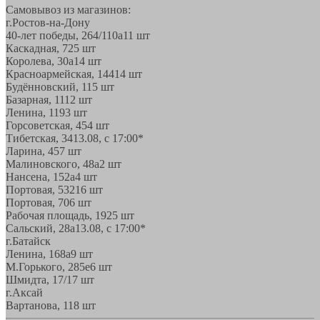
Самовывоз из магазинов:
г.Ростов-на-Дону
40-лет победы, 264/110а
11 шт
Каскадная, 72
5 шт
Королева, 30а
14 шт
Красноармейская, 144
14 шт
Будённовский, 11
5 шт
Базарная, 11
12 шт
Ленина, 119
3 шт
Горсоветская, 45
4 шт
Тибетская, 34
13.08, с 17:00*
Ларина, 45
7 шт
Малиновского, 48а
2 шт
Нансена, 152а
4 шт
Портовая, 532
16 шт
Портовая, 70
6 шт
Рабочая площадь, 19
25 шт
Сальский, 28a
13.08, с 17:00*
г.Батайск
Ленина, 168а
9 шт
М.Горького, 285е
6 шт
Шмидта, 17/1
7 шт
г.Аксай
Вартанова, 11
8 шт