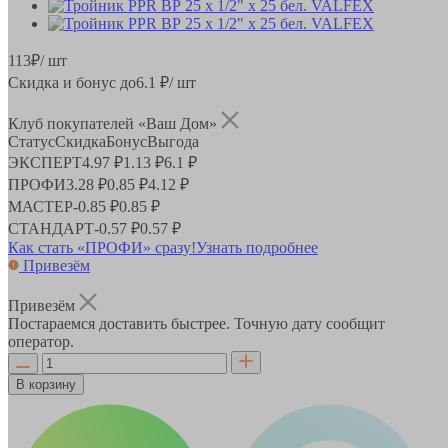
113
₽
/ шт
Скидка и бонус до
6.1
₽/ шт
Клуб покупателей «Ваш Дом»
Статус
Скидка
Бонус
Выгода
ЭКСПЕРТ
4.97 ₽
1.13 ₽
6.1 ₽
ПРОФИ
3.28 ₽
0.85 ₽
4.12 ₽
МАСТЕР
-
0.85 ₽
0.85 ₽
СТАНДАРТ
-
0.57 ₽
0.57 ₽
Как стать «ПРОФИ» сразу!
Узнать подробнее
Привезём
Привезём
Постараемся доставить быстрее. Точную дату сообщит
оператор.
В корзину