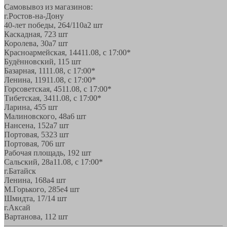
Самовывоз из магазинов:
г.Ростов-на-Дону
40-лет победы, 264/110а
2 шт
Каскадная, 72
3 шт
Королева, 30а
7 шт
Красноармейская, 144
11.08, с 17:00*
Будённовский, 11
5 шт
Базарная, 11
11.08, с 17:00*
Ленина, 119
11.08, с 17:00*
Горсоветская, 45
11.08, с 17:00*
Тибетская, 34
11.08, с 17:00*
Ларина, 45
5 шт
Малиновского, 48а
6 шт
Нансена, 152а
7 шт
Портовая, 532
3 шт
Портовая, 70
6 шт
Рабочая площадь, 19
2 шт
Сальский, 28a
11.08, с 17:00*
г.Батайск
Ленина, 168а
4 шт
М.Горького, 285е
4 шт
Шмидта, 17/1
4 шт
г.Аксай
Вартанова, 11
2 шт