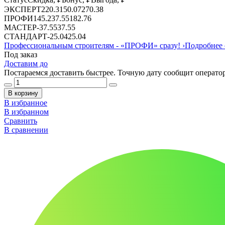
ЭКСПЕРТ
220.31
50.07
270.38
ПРОФИ
145.2
37.55
182.76
МАСТЕР
-
37.55
37.55
СТАНДАРТ
-
25.04
25.04
Профессиональным строителям -
«ПРОФИ»
сразу!
›
Подробнее 
Под заказ
Доставим до
Постараемся доставить быстрее. Точную дату сообщит оператор
В корзину
В избранное
В избранном
Сравнить
В сравнении