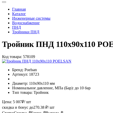
Главная
Каталог
Инженерные системы
Водоснабжение
ПНД
Тройники ПНД
Тройник ПНД 110х90х110 P
Код товара:
578109
Бренд:
Poelsan
Артикул:
18723
Диаметр:
110х90х110 мм
Номинальное давление, МПа (Бар):
до 10 бар
Тип товара:
Тройник
Цена:
5 007
₽
/ шт
скидка и бонус до
270.38
₽/ шт
Статус
Скидка, ₽
Бонус, ₽
Выгода, ₽