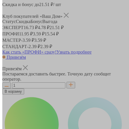
Скидка и бонус до
21.51
₽/ шт
Клуб покупателей «Ваш Дом»
Статус
Скидка
Бонус
Выгода
ЭКСПЕРТ
16.73 ₽
4.78 ₽
21.51 ₽
ПРОФИ
11.95 ₽
3.59 ₽
15.54 ₽
МАСТЕР
-
3.59 ₽
3.59 ₽
СТАНДАРТ
-
2.39 ₽
2.39 ₽
Как стать «ПРОФИ» сразу!
Узнать подробнее
Привезём
Привезём
Постараемся доставить быстрее. Точную дату сообщит
оператор.
В корзину