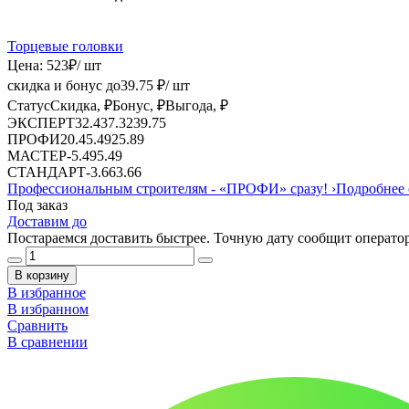
Торцевые головки
Цена:
523
₽
/ шт
скидка и бонус до
39.75
₽/ шт
Статус
Скидка, ₽
Бонус, ₽
Выгода, ₽
ЭКСПЕРТ
32.43
7.32
39.75
ПРОФИ
20.4
5.49
25.89
МАСТЕР
-
5.49
5.49
СТАНДАРТ
-
3.66
3.66
Профессиональным строителям -
«ПРОФИ»
сразу!
›
Подробнее 
Под заказ
Доставим до
Постараемся доставить быстрее. Точную дату сообщит оператор
В корзину
В избранное
В избранном
Сравнить
В сравнении