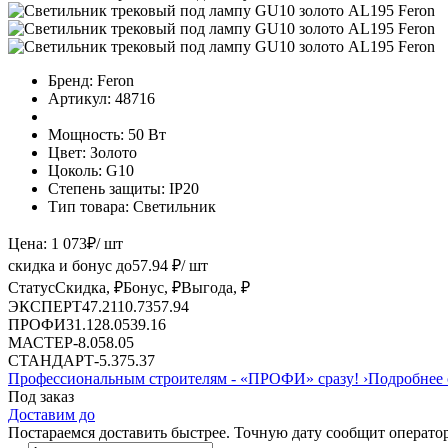
Бренд:
Feron
Артикул:
48716
Мощность:
50 Вт
Цвет:
Золото
Цоколь:
G10
Степень защиты:
IP20
Тип товара:
Светильник
Цена:
1 073
₽
/ шт
скидка и бонус до
57.94
₽/ шт
Статус
Скидка, ₽
Бонус, ₽
Выгода, ₽
ЭКСПЕРТ
47.21
10.73
57.94
ПРОФИ
31.12
8.05
39.16
МАСТЕР
-
8.05
8.05
СТАНДАРТ
-
5.37
5.37
Профессиональным строителям -
«ПРОФИ»
сразу!
›
Подробнее 
Под заказ
Доставим до
Постараемся доставить быстрее. Точную дату сообщит оператор