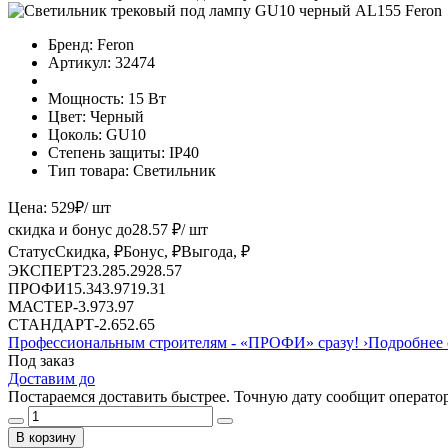
Бренд:
Feron
Артикул:
32474
Мощность:
15 Вт
Цвет:
Черный
Цоколь:
GU10
Степень защиты:
IP40
Тип товара:
Светильник
Цена:
529
₽
/ шт
скидка и бонус до
28.57
₽/ шт
Статус
Скидка, ₽
Бонус, ₽
Выгода, ₽
ЭКСПЕРТ
23.28
5.29
28.57
ПРОФИ
15.34
3.97
19.31
МАСТЕР
-
3.97
3.97
СТАНДАРТ
-
2.65
2.65
Профессиональным строителям -
«ПРОФИ»
сразу!
›
Подробнее 
Под заказ
Доставим до
Постараемся доставить быстрее. Точную дату сообщит оператор
В корзину