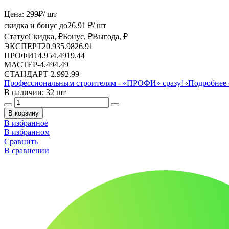
Цена:
299
₽
/ шт
скидка и бонус до
26.91
₽/ шт
Статус
Скидка, ₽
Бонус, ₽
Выгода, ₽
ЭКСПЕРТ
20.93
5.98
26.91
ПРОФИ
14.95
4.49
19.44
МАСТЕР
-
4.49
4.49
СТАНДАРТ
-
2.99
2.99
Профессиональным строителям -
«ПРОФИ»
сразу!
›
Подробнее 
В наличии: 32 шт
В корзину
В избранное
В избранном
Сравнить
В сравнении