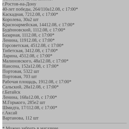
г.Ростов-на-Дону
40-лет победы, 264/110а
12.08, с 17:00*
Каскадная, 72
12.08, с 17:00*
Королева, 30а
2 шт
Красноармейская, 144
12.08, с 17:00*
Будённовский, 11
12.08, с 17:00*
Базарная, 11
12.08, с 17:00*
Ленина, 119
12.08, с 17:00*
Горсоветская, 45
12.08, с 17:00*
Тибетская, 34
12.08, с 17:00*
Ларина, 45
12.08, с 17:00*
Малиновского, 48а
12.08, с 17:00*
Нансена, 152а
12.08, с 17:00*
Портовая, 532
2 шт
Портовая, 70
3 шт
Рабочая площадь, 19
12.08, с 17:00*
Сальский, 28a
12.08, с 17:00*
г.Батайск
Ленина, 168а
12.08, с 17:00*
М.Горького, 285е
2 шт
Шмидта, 17/1
12.08, с 17:00*
г.Аксай
Вартанова, 11
2 шт
* Можно забрать в магазине,