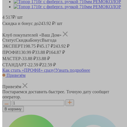
4 517
₽
/ шт
Скидка и бонус до
243.92
₽/ шт
Клуб покупателей «Ваш Дом»
Статус
Скидка
Бонус
Выгода
ЭКСПЕРТ
198.75 ₽
45.17 ₽
243.92 ₽
ПРОФИ
130.99 ₽
33.88 ₽
164.87 ₽
МАСТЕР
-
33.88 ₽
33.88 ₽
СТАНДАРТ
-
22.59 ₽
22.59 ₽
Как стать «ПРОФИ» сразу!
Узнать подробнее
Привезём
Привезём
Постараемся доставить быстрее. Точную дату сообщит
оператор.
В корзину