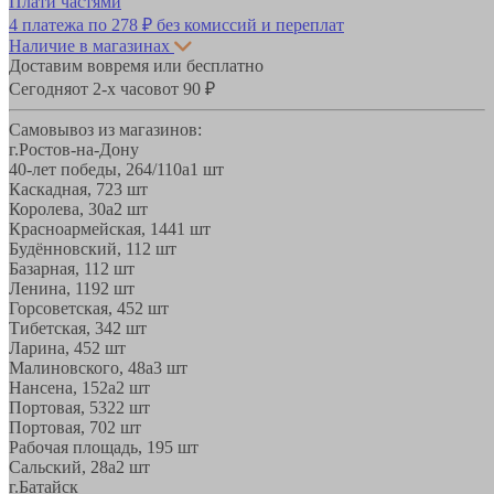
Плати частями
4 платежа по
278 ₽
без комиссий и переплат
Наличие в магазинах
Доставим вовремя или бесплатно
Сегодня
от 2-х часов
от 90 ₽
Самовывоз из магазинов:
г.Ростов-на-Дону
40-лет победы, 264/110а
1 шт
Каскадная, 72
3 шт
Королева, 30а
2 шт
Красноармейская, 144
1 шт
Будённовский, 11
2 шт
Базарная, 11
2 шт
Ленина, 119
2 шт
Горсоветская, 45
2 шт
Тибетская, 34
2 шт
Ларина, 45
2 шт
Малиновского, 48а
3 шт
Нансена, 152а
2 шт
Портовая, 532
2 шт
Портовая, 70
2 шт
Рабочая площадь, 19
5 шт
Сальский, 28a
2 шт
г.Батайск