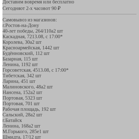
Доставим вовремя или бесплатно
Сегодня
от 2-х часов
от 90 ₽
Самовывоз из магазинов:
г.Ростов-на-Дону
40-лет победы, 264/110а
2 шт
Каскадная, 72
13.08, с 17:00*
Королева, 30а
2 шт
Красноармейская, 144
2 шт
Будённовский, 11
2 шт
Базарная, 11
5 шт
Ленина, 119
2 шт
Горсоветская, 45
13.08, с 17:00*
Тибетская, 34
2 шт
Ларина, 45
1 шт
Малиновского, 48а
2 шт
Нансена, 152а
2 шт
Портовая, 532
3 шт
Портовая, 70
1 шт
Рабочая площадь, 19
2 шт
Сальский, 28a
2 шт
г.Батайск
Ленина, 168а
2 шт
М.Горького, 285е
1 шт
Шмидта, 17/1
2 шт