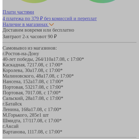
Плати частями
4 платежа по
379 ₽
без комиссий и переплат
Наличие в магазинах
Доставим вовремя или бесплатно
Завтра
от 2-х часов
от 90 ₽
Самовывоз из магазинов:
г.Ростов-на-Дону
40-лет победы, 264/110а
17.08, с 17:00*
Каскадная, 72
17.08, с 17:00*
Королева, 30а
17.08, с 17:00*
Малиновского, 48а
17.08, с 17:00*
Нансена, 152а
17.08, с 17:00*
Портовая, 532
17.08, с 17:00*
Портовая, 70
17.08, с 17:00*
Сальский, 28a
17.08, с 17:00*
г.Батайск
Ленина, 168а
17.08, с 17:00*
М.Горького, 285е
1 шт
Шмидта, 17/1
17.08, с 17:00*
г.Аксай
Вартанова, 11
17.08, с 17:00*