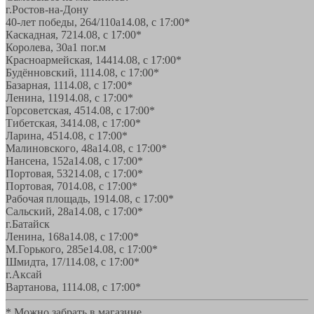
г.Ростов-на-Дону
40-лет победы, 264/110а
14.08, с 17:00*
Каскадная, 72
14.08, с 17:00*
Королева, 30а
1 пог.м
Красноармейская, 144
14.08, с 17:00*
Будённовский, 11
14.08, с 17:00*
Базарная, 11
14.08, с 17:00*
Ленина, 119
14.08, с 17:00*
Горсоветская, 45
14.08, с 17:00*
Тибетская, 34
14.08, с 17:00*
Ларина, 45
14.08, с 17:00*
Малиновского, 48а
14.08, с 17:00*
Нансена, 152а
14.08, с 17:00*
Портовая, 532
14.08, с 17:00*
Портовая, 70
14.08, с 17:00*
Рабочая площадь, 19
14.08, с 17:00*
Сальский, 28a
14.08, с 17:00*
г.Батайск
Ленина, 168а
14.08, с 17:00*
М.Горького, 285е
14.08, с 17:00*
Шмидта, 17/1
14.08, с 17:00*
г.Аксай
Вартанова, 11
14.08, с 17:00*
* Можно забрать в магазине,