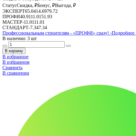
Статус
Скидка, ₽
Бонус, ₽
Выгода, ₽
ЭКСПЕРТ
65.04
14.69
79.72
ПРОФИ
40.91
11.01
51.93
МАСТЕР
-
11.01
11.01
СТАНДАРТ
-
7.34
7.34
Профессиональным строителям -
«ПРОФИ»
сразу!
›
Подробнее 
В наличии: 3 шт
В корзину
В избранное
В избранном
Сравнить
В сравнении