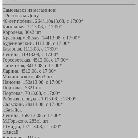
Самовывоз из магазинов:
г.Ростов-на-Дону
40-лет победы, 264/110а
13.08, с 17:00*
Каскадная, 72
13.08, с 17:00*
Королева, 30а
2 шт
Красноармейская, 144
13.08, с 17:00*
Будённовский, 11
13.08, с 17:00*
Базарная, 11
13.08, с 17:00*
Ленина, 119
13.08, с 17:00*
Горсоветская, 45
13.08, с 17:00*
Тибетская, 34
13.08, с 17:00*
Ларина, 45
13.08, с 17:00*
Малиновского, 48а
3 шт
Нансена, 152а
13.08, с 17:00*
Портовая, 532
1 шт
Портовая, 70
13.08, с 17:00*
Рабочая площадь, 19
13.08, с 17:00*
Сальский, 28a
13.08, с 17:00*
г.Батайск
Ленина, 168а
13.08, с 17:00*
М.Горького, 285е
1 шт
Шмидта, 17/1
13.08, с 17:00*
г.Аксай
Вартанова, 11
1 шт