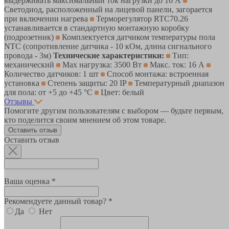
выдерживать максимальный ток нагрузки до 16 А
Светодиод, расположенный на лицевой панели, загорается
при включении нагрева
Терморегулятор RTC70.26
устанавливается в стандартную монтажную коробку
(подрозетник)
Комплектуется датчиком температуры пола
NTC (сопротивление датчика - 10 кОм, длина сигнального
провода - 3м)
Технические характеристики:
Тип:
механический
Max нагрузка: 3500 Вт
Макс. ток: 16 А
Количество датчиков: 1 шт
Способ монтажа: встроенная
установка
Степень защиты: 20 IP
Температурный диапазон
для пола: от +5 до +45 °С
Цвет: белый
Отзывы
Помогите другим пользователям с выбором — будьте первым,
кто поделится своим мнением об этом товаре.
Оставить отзыв
Оставить отзыв
Ваша оценка *
Рекомендуете данный товар? *
Да
Нет