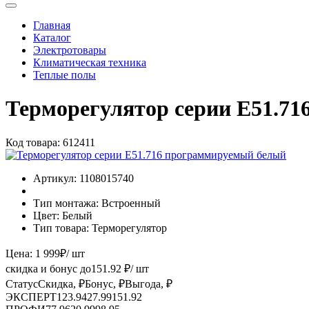
Главная
Каталог
Электротовары
Климатическая техника
Теплые полы
Терморегулятор серии Е51.7
Код товара:
612411
Артикул:
1108015740
Тип монтажа:
Встроенный
Цвет:
Белый
Тип товара:
Терморегулятор
Цена:
1 999
₽
/ шт
скидка и бонус до
151.92
₽/ шт
Статус
Скидка, ₽
Бонус, ₽
Выгода, ₽
ЭКСПЕРТ
123.94
27.99
151.92