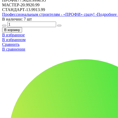
ПРОФИ
77.96
20.99
98.95
МАСТЕР
-
20.99
20.99
СТАНДАРТ
-
13.99
13.99
Профессиональным строителям -
«ПРОФИ»
сразу!
›
Подробнее 
В наличии: 7 шт
В корзину
В избранное
В избранном
Сравнить
В сравнении