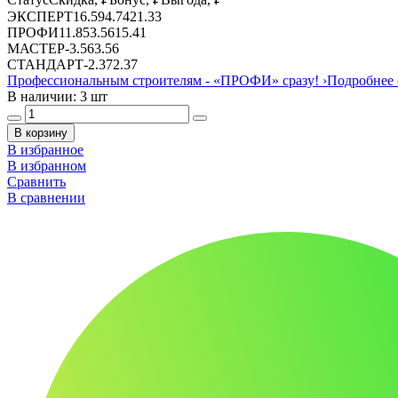
ЭКСПЕРТ
16.59
4.74
21.33
ПРОФИ
11.85
3.56
15.41
МАСТЕР
-
3.56
3.56
СТАНДАРТ
-
2.37
2.37
Профессиональным строителям -
«ПРОФИ»
сразу!
›
Подробнее 
В наличии: 3 шт
В корзину
В избранное
В избранном
Сравнить
В сравнении