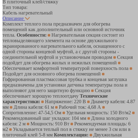
В плиточный клей/стяжку
Тип товара:
Кабель нагревательный
Описание
Комплект теплого пола предназначен для обогрева
помещений как дополнительный или основной источник
тепла.
Особенности:
Нагревательная секция состоит из
тепловыделяющего элемента на основе двухжильного
экранированного нагревательного кабеля, оснащенного с
одной стороны концевой муфтой, а с другой стороны -
соединительной муфтой и установочным проводом
Секция
подойдет для обогрева жилых и нежилых помещений
Обеспечивает комфортной температурой поверхность пола
Подойдет для основного обогрева помещений
Гофрированная пластмассовая трубка и концевая заглушка
предназначены для установки датчика температуры пола и
выполняют для него защитную функцию
Секция
обеспечивает хорошую теплоотдачу
Технические
характеристики:
Напряжение: 220 В
Диаметр кабеля: 4.87
мм
Длина кабеля: 61 м
Рабочий ток: 4,68 А
Сопротивление: 47-54,5 Ом
Удельная мощность: 150 Вт/м2
Рекомендованный шаг укладки: 104 мм
Длина холодного
кабеля: 2 м
Мощность: 910 Вт
Рекомендуемая площадь: 6
м2
Укладывается теплый пол в стяжку не менее 3 см или в
плиточный клей 5-8 мм
Комплектация:
Двухжильная