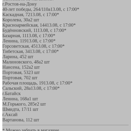
г.Ростов-на-Дону
40-лет победы, 264/110а
13.08, с 17:00*
Каскадная, 72
13.08, с 17:00*
Королева, 30а
2 шт
Красноармейская, 144
13.08, с 17:00*
Будённовский, 11
13.08, с 17:00*
Базарная, 11
13.08, с 17:00*
Ленина, 119
13.08, с 17:00*
Горсоветская, 45
13.08, с 17:00*
Тибетская, 34
13.08, с 17:00*
Ларина, 45
2 шт
Малиновского, 48а
2 шт
Нансена, 152а
2 шт
Портовая, 532
3 шт
Портовая, 70
2 шт
Рабочая площадь, 19
13.08, с 17:00*
Сальский, 28a
13.08, с 17:00*
г.Батайск
Ленина, 168а
1 шт
М.Горького, 285е
2 шт
Шмидта, 17/1
1 шт
г.Аксай
Вартанова, 11
2 шт
* Можно забрать в магазине,