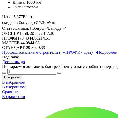
Длина:
1000 мм
Тип:
Бытовой
Цена:
5 877
₽
/ шт
скидка и бонус до
317.36
₽/ шт
Статус
Скидка, ₽
Бонус, ₽
Выгода, ₽
ЭКСПЕРТ
258.59
58.77
317.36
ПРОФИ
170.43
44.08
214.51
МАСТЕР
-
44.08
44.08
СТАНДАРТ
-
29.39
29.39
Профессиональным строителям -
«ПРОФИ»
сразу!
›
Подробнее 
Под заказ
Доставим до
Постараемся доставить быстрее. Точную дату сообщит оператор
В корзину
В избранное
В избранном
Сравнить
В сравнении