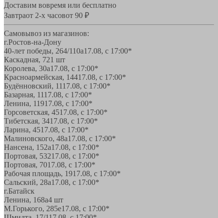
Доставим вовремя или бесплатно
Завтра
от 2-х часов
от 90 ₽
Самовывоз из магазинов:
г.Ростов-на-Дону
40-лет победы, 264/110а
17.08, с 17:00*
Каскадная, 72
1 шт
Королева, 30а
17.08, с 17:00*
Красноармейская, 144
17.08, с 17:00*
Будённовский, 11
17.08, с 17:00*
Базарная, 11
17.08, с 17:00*
Ленина, 119
17.08, с 17:00*
Горсоветская, 45
17.08, с 17:00*
Тибетская, 34
17.08, с 17:00*
Ларина, 45
17.08, с 17:00*
Малиновского, 48а
17.08, с 17:00*
Нансена, 152а
17.08, с 17:00*
Портовая, 532
17.08, с 17:00*
Портовая, 70
17.08, с 17:00*
Рабочая площадь, 19
17.08, с 17:00*
Сальский, 28a
17.08, с 17:00*
г.Батайск
Ленина, 168а
4 шт
М.Горького, 285е
17.08, с 17:00*
Шмидта, 17/1
17.08, с 17:00*