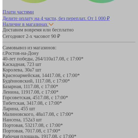
Плати частями
Делите оплату на 4 части, без переплат.
От 1 000 ₽
Наличие в магазинах
Доставим вовремя или бесплатно
Сегодня
от 2-х часов
от 90 ₽
Самовывоз из магазинов:
г.Ростов-на-Дону
40-лет победы, 264/110а
17.08, с 17:00*
Каскадная, 72
3 шт
Королева, 30а
7 шт
Красноармейская, 144
17.08, с 17:00*
Будённовский, 11
17.08, с 17:00*
Базарная, 11
17.08, с 17:00*
Ленина, 119
17.08, с 17:00*
Горсоветская, 45
17.08, с 17:00*
Тибетская, 34
17.08, с 17:00*
Ларина, 45
5 шт
Малиновского, 48а
17.08, с 17:00*
Нансена, 152а
3 шт
Портовая, 532
17.08, с 17:00*
Портовая, 70
17.08, с 17:00*
Рабочая площадь, 19
17.08, с 17:00*