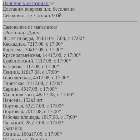
Наличие в магазинах
Доставим вовремя или бесплатно
Сегодня
от 2-х часов
от 90 ₽
Самовывоз из магазинов:
г.Ростов-на-Дону
40-лет победы, 264/110а
17.08, с 17:00*
Каскадная, 72
17.08, с 17:00*
Королева, 30а
17.08, с 17:00*
Красноармейская, 144
17.08, с 17:00*
Будённовский, 11
17.08, с 17:00*
Базарная, 11
17.08, с 17:00*
Ленина, 119
17.08, с 17:00*
Горсоветская, 45
17.08, с 17:00*
Тибетская, 34
17.08, с 17:00*
Ларина, 45
17.08, с 17:00*
Малиновского, 48а
17.08, с 17:00*
Нансена, 152а
2 шт
Портовая, 532
17.08, с 17:00*
Портовая, 70
17.08, с 17:00*
Рабочая площадь, 19
17.08, с 17:00*
Сальский, 28a
17.08, с 17:00*
г.Батайск
Ленина, 168а
17.08, с 17:00*
М.Горького, 285е
3 шт