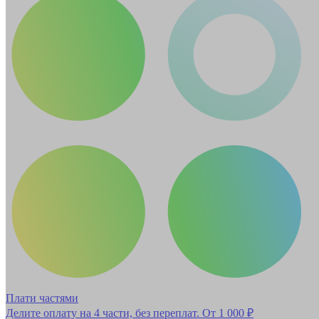
Плати частями
Делите оплату на 4 части, без переплат.
От 1 000 ₽