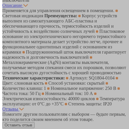
Выключатель
Описание
Применяется для управления освещением в помещении.
Световая индикация
Преимущества:
Корпус устройств
выполнен из самозатухающего АБС-пластика и
обеспечивающего прочность, термостойкость изделий и
устойчивость к воздействию солнечных лучей
Пластиковое
основание из электротехнического негорючего термостойкого
композитного материала делает устройство легче, прочнее и
функциональнее однотипных изделий с основанием из
керамики
Подпружинненый шток выключателя гарантирует
надежность и долговечность выключателей
Металлокерамические (AgNi) контакты выключателя,
получаемые методом спекания смеси их порошков, позволяют
сочетать высокую дугостойкость с хорошей проводимостью
Технические характеристики:
Артикул: SQ1804-0104
Цвет: слоновая кость
Способ установки: скрытый
Количество клавиш: 1
Номинальное напряжение: 250 В
Частота тока: 50 Гц
Номинальный ток: 10 А
Электрическая износостойкость: 40000 циклов
Температура
эксплуатации: от 0°С до +35°С
Степень защиты: IP20
Отзывы
Помогите другим пользователям с выбором — будьте первым,
кто поделится своим мнением об этом товаре.
Оставить отзыв