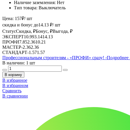
Наличие заземления:
Нет
Тип товара:
Выключатель
Цена:
157
₽
/ шт
скидка и бонус до
14.13
₽/ шт
Статус
Скидка, ₽
Бонус, ₽
Выгода, ₽
ЭКСПЕРТ
10.99
3.14
14.13
ПРОФИ
7.85
2.36
10.21
МАСТЕР
-
2.36
2.36
СТАНДАРТ
-
1.57
1.57
Профессиональным строителям -
«ПРОФИ»
сразу!
›
Подробнее 
В наличии: 1 шт
В корзину
В избранное
В избранном
Сравнить
В сравнении