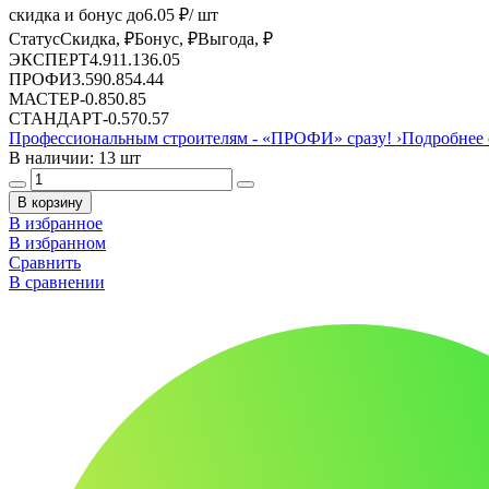
скидка и бонус до
6.05
₽/ шт
Статус
Скидка, ₽
Бонус, ₽
Выгода, ₽
ЭКСПЕРТ
4.91
1.13
6.05
ПРОФИ
3.59
0.85
4.44
МАСТЕР
-
0.85
0.85
СТАНДАРТ
-
0.57
0.57
Профессиональным строителям -
«ПРОФИ»
сразу!
›
Подробнее 
В наличии: 13 шт
В корзину
В избранное
В избранном
Сравнить
В сравнении