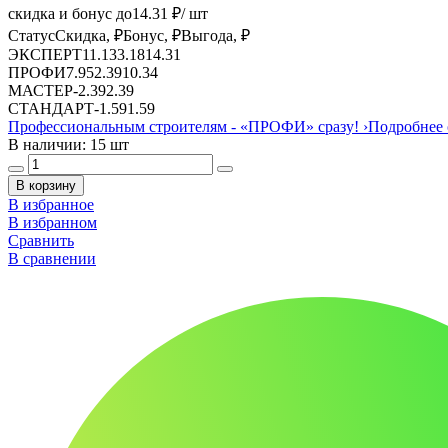
скидка и бонус до
14.31
₽/ шт
Статус
Скидка, ₽
Бонус, ₽
Выгода, ₽
ЭКСПЕРТ
11.13
3.18
14.31
ПРОФИ
7.95
2.39
10.34
МАСТЕР
-
2.39
2.39
СТАНДАРТ
-
1.59
1.59
Профессиональным строителям -
«ПРОФИ»
сразу!
›
Подробнее 
В наличии: 15 шт
В корзину
В избранное
В избранном
Сравнить
В сравнении