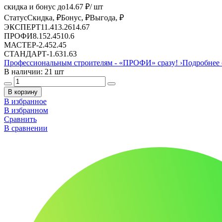
скидка и бонус до
14.67
₽/ шт
Статус
Скидка, ₽
Бонус, ₽
Выгода, ₽
ЭКСПЕРТ
11.41
3.26
14.67
ПРОФИ
8.15
2.45
10.6
МАСТЕР
-
2.45
2.45
СТАНДАРТ
-
1.63
1.63
Профессиональным строителям -
«ПРОФИ»
сразу!
›
Подробнее 
В наличии: 21 шт
В корзину
В избранное
В избранном
Сравнить
В сравнении