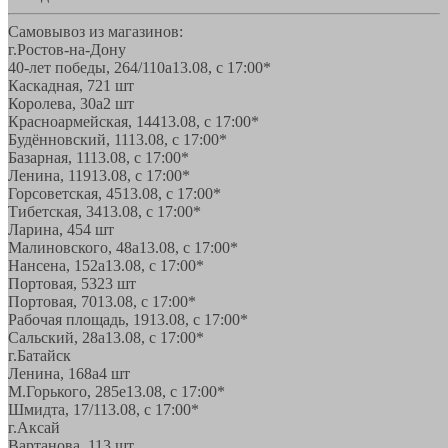
Самовывоз из магазинов:
г.Ростов-на-Дону
40-лет победы, 264/110а
13.08, с 17:00*
Каскадная, 72
1 шт
Королева, 30а
2 шт
Красноармейская, 144
13.08, с 17:00*
Будённовский, 11
13.08, с 17:00*
Базарная, 11
13.08, с 17:00*
Ленина, 119
13.08, с 17:00*
Горсоветская, 45
13.08, с 17:00*
Тибетская, 34
13.08, с 17:00*
Ларина, 45
4 шт
Малиновского, 48а
13.08, с 17:00*
Нансена, 152а
13.08, с 17:00*
Портовая, 532
3 шт
Портовая, 70
13.08, с 17:00*
Рабочая площадь, 19
13.08, с 17:00*
Сальский, 28a
13.08, с 17:00*
г.Батайск
Ленина, 168а
4 шт
М.Горького, 285е
13.08, с 17:00*
Шмидта, 17/1
13.08, с 17:00*
г.Аксай
Вартанова, 11
3 шт