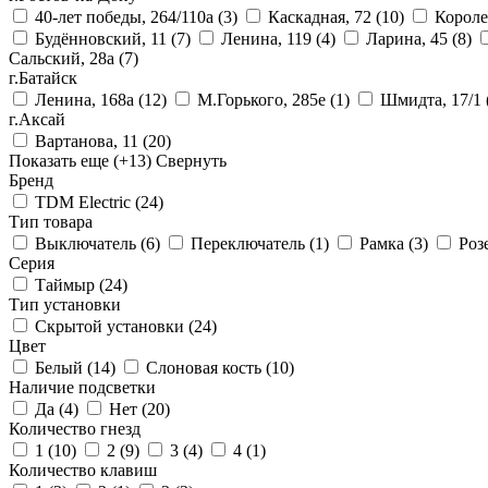
40-лет победы, 264/110а
(3)
Каскадная, 72
(10)
Короле
Будённовский, 11
(7)
Ленина, 119
(4)
Ларина, 45
(8)
Сальский, 28a
(7)
г.Батайск
Ленина, 168а
(12)
М.Горького, 285е
(1)
Шмидта, 17/1
г.Аксай
Вартанова, 11
(20)
Показать еще
(+13)
Свернуть
Бренд
TDM Electric
(24)
Тип товара
Выключатель
(6)
Переключатель
(1)
Рамка
(3)
Роз
Серия
Таймыр
(24)
Тип установки
Скрытой установки
(24)
Цвет
Белый
(14)
Слоновая кость
(10)
Наличие подсветки
Да
(4)
Нет
(20)
Количество гнезд
1
(10)
2
(9)
3
(4)
4
(1)
Количество клавиш