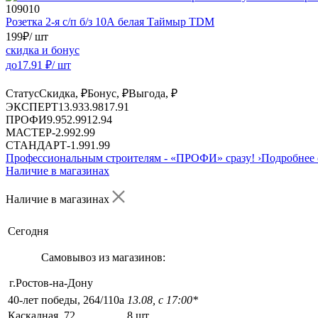
109010
Розетка 2-я с/п б/з 10А белая Таймыр TDM
199
₽
/ шт
скидка и бонус
до
17.91
₽/ шт
Статус
Скидка, ₽
Бонус, ₽
Выгода, ₽
ЭКСПЕРТ
13.93
3.98
17.91
ПРОФИ
9.95
2.99
12.94
МАСТЕР
-
2.99
2.99
СТАНДАРТ
-
1.99
1.99
Профессиональным строителям -
«ПРОФИ»
сразу!
›
Подробнее 
Наличие в магазинах
Наличие в магазинах
Сегодня
Самовывоз из магазинов:
г.Ростов-на-Дону
40-лет победы, 264/110а
13.08, с 17:00*
Каскадная, 72
8 шт