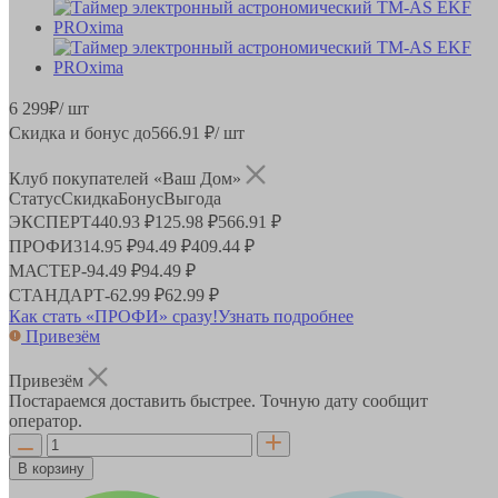
6 299
₽
/ шт
Скидка и бонус до
566.91
₽/ шт
Клуб покупателей «Ваш Дом»
Статус
Скидка
Бонус
Выгода
ЭКСПЕРТ
440.93 ₽
125.98 ₽
566.91 ₽
ПРОФИ
314.95 ₽
94.49 ₽
409.44 ₽
МАСТЕР
-
94.49 ₽
94.49 ₽
СТАНДАРТ
-
62.99 ₽
62.99 ₽
Как стать «ПРОФИ» сразу!
Узнать подробнее
Привезём
Привезём
Постараемся доставить быстрее. Точную дату сообщит
оператор.
В корзину