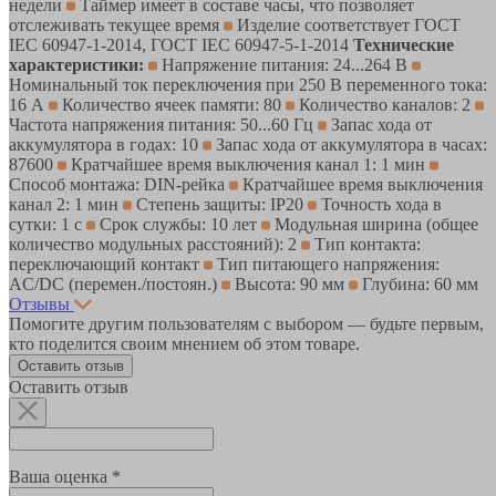
недели
Таймер имеет в составе часы, что позволяет
отслеживать текущее время
Изделие соответствует ГОСТ
IEC 60947-1-2014, ГОСТ IEC 60947-5-1-2014
Технические
характеристики:
Напряжение питания: 24...264 В
Номинальный ток переключения при 250 В переменного тока:
16 А
Количество ячеек памяти: 80
Количество каналов: 2
Частота напряжения питания: 50...60 Гц
Запас хода от
аккумулятора в годах: 10
Запас хода от аккумулятора в часах:
87600
Кратчайшее время выключения канал 1: 1 мин
Способ монтажа: DIN-рейка
Кратчайшее время выключения
канал 2: 1 мин
Степень защиты: IP20
Точность хода в
сутки: 1 с
Срок службы: 10 лет
Модульная ширина (общее
количество модульных расстояний): 2
Тип контакта:
переключающий контакт
Тип питающего напряжения:
AC/DC (перемен./постоян.)
Высота: 90 мм
Глубина: 60 мм
Отзывы
Помогите другим пользователям с выбором — будьте первым,
кто поделится своим мнением об этом товаре.
Оставить отзыв
Оставить отзыв
Ваша оценка *