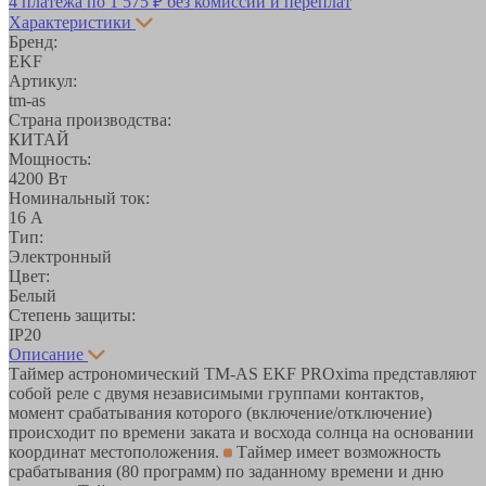
4 платежа по
1 575 ₽
без комиссий и переплат
Характеристики
Бренд:
EKF
Артикул:
tm-as
Страна производства:
КИТАЙ
Мощность:
4200 Вт
Номинальный ток:
16 А
Тип:
Электронный
Цвет:
Белый
Степень защиты:
IP20
Описание
Таймер астрономический TM-AS EKF PROxima представляют
собой реле с двумя независимыми группами контактов,
момент срабатывания которого (включение/отключение)
происходит по времени заката и восхода солнца на основании
координат местоположения.
Таймер имеет возможность
срабатывания (80 программ) по заданному времени и дню