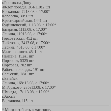
г.Ростов-на-Дону
40-лет победы, 264/110а
2 шт
Каскадная, 72
13.08, с 17:00*
Королева, 30а
1 шт
Красноармейская, 144
1 шт
Будённовский, 11
13.08, с 17:00*
Базарная, 11
13.08, с 17:00*
Ленина, 119
13.08, с 17:00*
Горсоветская, 45
2 шт
Тибетская, 34
13.08, с 17:00*
Ларина, 45
13.08, с 17:00*
Малиновского, 48а
1 шт
Нансена, 152а
1 шт
Портовая, 532
5 шт
Портовая, 70
2 шт
Рабочая площадь, 19
1 шт
Сальский, 28a
1 шт
г.Батайск
Ленина, 168а
13.08, с 17:00*
М.Горького, 285е
13.08, с 17:00*
Шмидта, 17/1
13.08, с 17:00*
г.Аксай
Вартанова, 11
5 шт
* Можно забрать в магазине,