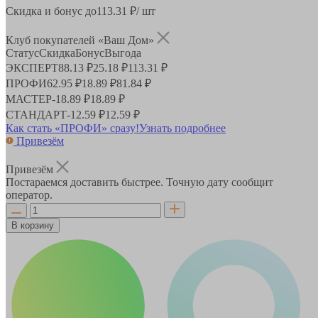
Скидка и бонус до
113.31
₽/ шт
Клуб покупателей «Ваш Дом»
Статус
Скидка
Бонус
Выгода
ЭКСПЕРТ
88.13 ₽
25.18 ₽
113.31 ₽
ПРОФИ
62.95 ₽
18.89 ₽
81.84 ₽
МАСТЕР
-
18.89 ₽
18.89 ₽
СТАНДАРТ
-
12.59 ₽
12.59 ₽
Как стать «ПРОФИ» сразу!
Узнать подробнее
Привезём
Привезём
Постараемся доставить быстрее. Точную дату сообщит
оператор.
В корзину